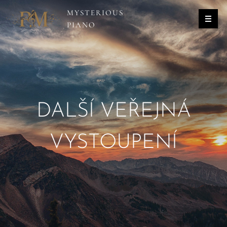
MYSTERIOUS
PIANO
DALŠÍ VEŘEJNÁ
VYSTOUPENÍ