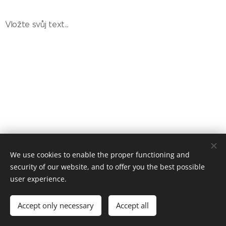
Vložte svůj text...
We use cookies to enable the proper functioning and
© 2016 Worlds Collide. Všechna
práva
vyhrazena.
security of our website, and to offer you the best possible
Vytvořeno službou
Webnode
Cookies
user experience.
Languages
Accept only necessary
Accept all
Čeština
English